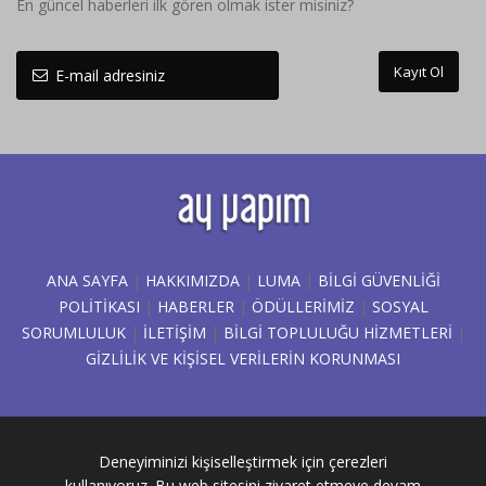
En güncel haberleri ilk gören olmak ister misiniz?
Kayıt Ol
ANA SAYFA
|
HAKKIMIZDA
|
LUMA
|
BILGI GÜVENLIĞI
POLITIKASI
|
HABERLER
|
ÖDÜLLERİMİZ
|
SOSYAL
SORUMLULUK
|
İLETİŞİM
|
BİLGİ TOPLULUĞU HİZMETLERİ
|
GIZLILIK VE KIŞISEL VERILERIN KORUNMASI
Deneyiminizi kişiselleştirmek için çerezleri
kullanıyoruz. Bu web sitesini ziyaret etmeye devam