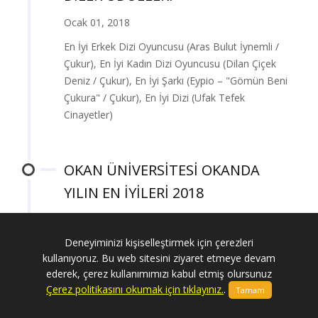
Ocak 01, 2018
En İyi Erkek Dizi Oyuncusu (Aras Bulut İynemli /
Çukur), En İyi Kadın Dizi Oyuncusu (Dilan Çiçek
Deniz / Çukur), En İyi Şarkı (Eypio – "Gömün Beni
Çukura" / Çukur), En İyi Dizi (Ufak Tefek
Cinayetler)
OKAN ÜNİVERSİTESİ OKANDA
YILIN EN İYİLERİ 2018
Ocak 01, 2018
Deneyiminizi kişiselleştirmek için çerezleri
Yılın En İyi Erkek Dizi Oyuncusu (Erkan Kolçak
kullanıyoruz. Bu web sitesini ziyaret etmeye devam
Köstendil / Çukur), Yılın En İyi Dizi Müziği (Cem
ederek, çerez kullanımımızı kabul etmiş olursunuz
Öget & Fi ve "Ufak Tefek Cinayetler")
Çerez politikasını okumak için tıklayınız.
.
Tamam