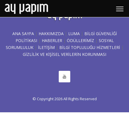
ANA SAYFA
|
HAKKIMIZDA
|
LUMA
|
BILGI GÜVENLIĞI
POLITIKASI
|
HABERLER
|
ÖDÜLLERİMİZ
|
SOSYAL
SORUMLULUK
|
İLETİŞİM
|
BİLGİ TOPLULUĞU HİZMETLERİ
|
GIZLILIK VE KIŞISEL VERILERIN KORUNMASI
© Copyright
2026
All Rights Reserved