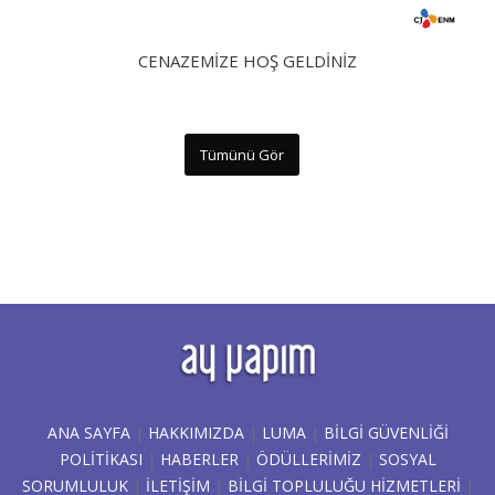
CENAZEMIZE HOŞ GELDINIZ
Tümünü Gör
ANA SAYFA
|
HAKKIMIZDA
|
LUMA
|
BILGI GÜVENLIĞI
POLITIKASI
|
HABERLER
|
ÖDÜLLERİMİZ
|
SOSYAL
SORUMLULUK
|
İLETİŞİM
|
BİLGİ TOPLULUĞU HİZMETLERİ
|