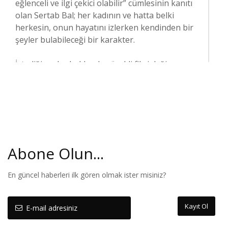
eğlenceli ve ilgi çekici olabilir” cümlesinin kanıtı
olan Sertab Bal; her kadının ve hatta belki
herkesin, onun hayatını izlerken kendinden bir
şeyler bulabileceği bir karakter.
İstediği şeyler hakkında sürekli fikri değişen,
kalıplara uymayan, kimlik arayışında genç bir
kadın olan Sertab, 28 yaşına gelmiş fakat hala
“düzenli” bir hayat kurmayı başaramamıştır.
Birlikte yaşadığı ablasının evini yakması ile evsiz
ve parasız kalan Sertab, ablasının “senden
Abone Olun...
hiçbir şey olmaz Sertab” demesiyle büyük bir
kırılma yaşar ve “Benden Ne Olur”u herkese
göstereceğine dair kendisine söz verir.
En güncel haberleri ilk gören olmak ister misiniz?
Sertab’ın aşk, kalp kırıklığı, başarı ve
Kayıt Ol
başarısızlık dolu macerasını bu aldığı karar
başlatır.