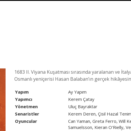
1683 II. Viyana Kuşatması sırasında yaralanan ve İt
Osmanlı yeniçerisi Hasan Balaban’ın gerçek hikâyesini
Yapım
Ay Yapım
Yapımcı
Kerem Çatay
Yönetmen
Uluç Bayraktar
Senaristler
Kerem Deren, Çisil Hazal Teni
Oyuncular
Can Yaman, Greta Ferro, Will K
Samuelsson, Kieran O'Rielly, Ve