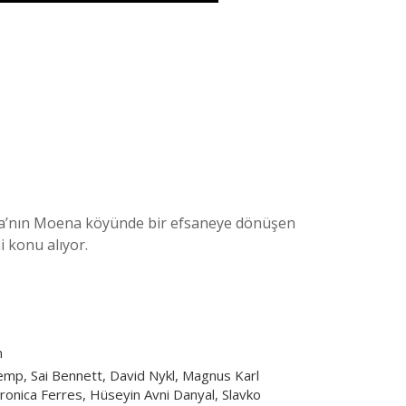
alya’nın Moena köyünde bir efsaneye dönüşen
 konu alıyor.
m
emp, Sai Bennett, David Nykl, Magnus Karl
ronica Ferres, Hüseyin Avni Danyal, Slavko