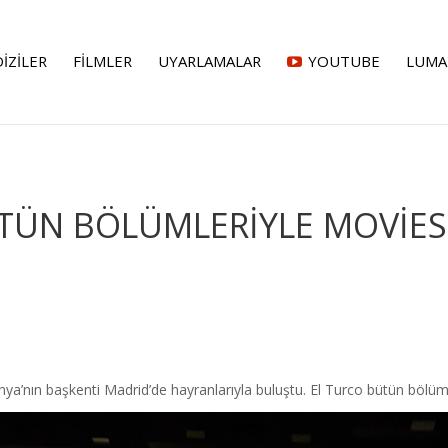
DİZİLER
FİLMLER
UYARLAMALAR
YOUTUBE
LUMA
TÜN BÖLÜMLERİYLE MOVİES
nya’nın başkenti Madrid’de hayranlarıyla buluştu. El Turco bütün bölüml