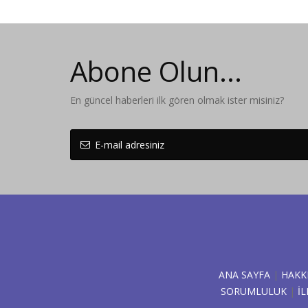
Abone Olun...
En güncel haberleri ilk gören olmak ister misiniz?
ANA SAYFA
|
HAKK
SORUMLULUK
|
İL