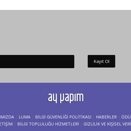
Kayıt Ol
IMIZDA
|
LUMA
|
BILGI GÜVENLIĞI POLITIKASI
|
HABERLER
|
ÖDÜ
ETİŞİM
|
BİLGİ TOPLULUĞU HİZMETLERİ
|
GIZLILIK VE KIŞISEL V