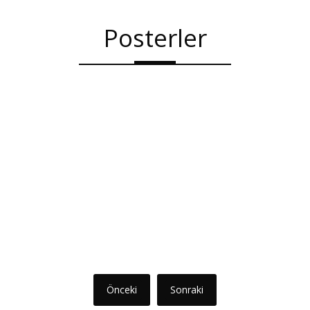
Posterler
Önceki
Sonraki