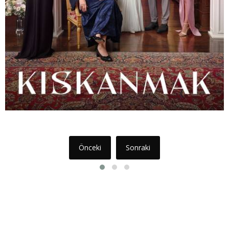
itmeyi seçer…
Önceki
Sonraki