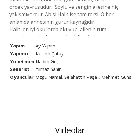
ördek yavrusudur. Soylu ve zengin ailesine hiç
yakışmıyordur. Abisi Halit ise tam tersi. O her
anlamda annesinin gurur kaynağıdır.
Halit, en iyi okullarda okuyup, ailenin tüm
olanaklarını kullanır çünkü. Ülkenin hem en
başarılı avukatı olur hem de en çapkın bekârı…
Yapım
Ay Yapım
Seniha ise yaşadığı derin değersizlik duygusuyla
Yapımcı
Kerem Çatay
battıkça batar. Okulunu bitirememiş, hiç
Yönetmen
Nadim Güç
evlenmemiş ve neredeyse kendi evinde hizmetçi
Senarist
Yılmaz Şahin
konumuna gelmiştir. Abisinin deyimiyle “Bayan
Oyuncular
Özgü Namal, Selahattin Paşalı, Mehmet Günsür, 
Hiç Kimse” olmuştur artık…
Halit, bir süredir Türkan adında şarkıcı bir
kadınla beraberdir. Halit, annesinin evde
olmadığını sandığı bir gece Türkan’la birlikte
eve gelir. Seniha da bu fırsatı kaçırmaz ve
annesinin onları evde basmasını sağlar. Abisinin
Türkan’dan kurtarmanın tek yolu, ailelerine
Videolar
uygun biriyle evlenmesini sağlamaktır. Aile