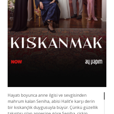
Hayatı boyunca anne ilgisi ve sevgisinden
mahrum kalan Seniha, abisi Halit’e karşı derin
bir kıskançlık duygusuyla büyür. Çünkü güzellik
takıntısı olan annesine göre Seniha, çirkin