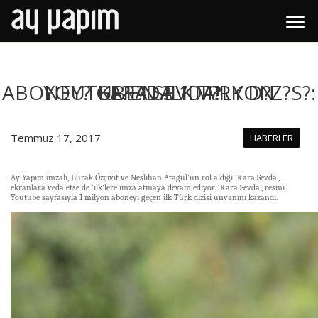
YOUTUBE?DA 1 M?LYON ABONEY? GE?EN ?LK T?RK D?Z?S?: KARA SEVDA!
Temmuz 17, 2017
HABERLER
Ay Yapım imzalı, Burak Özçivit ve Neslihan Atagül’ün rol aldığı ‘Kara Sevda’,
ekranlara veda etse de ‘ilk’lere imza atmaya devam ediyor. ‘Kara Sevda’, resmi
Youtube sayfasıyla 1 milyon aboneyi geçen ilk Türk dizisi unvanını kazandı.