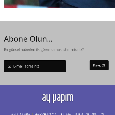
Abone Olun...
En güncel haberleri ilk gören olmak ister misiniz?
Kayıt Ol
ANA SAYFA
|
HAKKIMIZDA
|
LUMA
|
BILGI GÜVENLIĞI