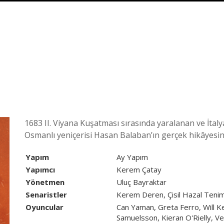
1683 II. Viyana Kuşatması sırasında yaralanan ve İt
Osmanlı yeniçerisi Hasan Balaban’ın gerçek hikâyesini
Yapım
Ay Yapım
Yapımcı
Kerem Çatay
Yönetmen
Uluç Bayraktar
Senaristler
Kerem Deren, Çisil Hazal Teni
Oyuncular
Can Yaman, Greta Ferro, Will K
Samuelsson, Kieran O'Rielly, Ve