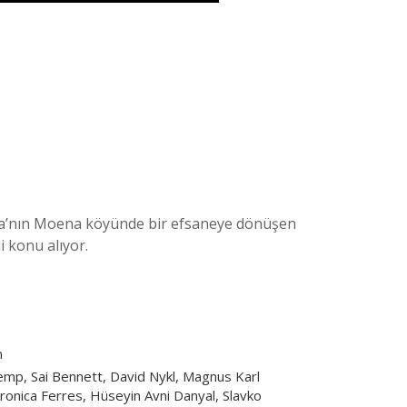
alya’nın Moena köyünde bir efsaneye dönüşen
 konu alıyor.
m
emp, Sai Bennett, David Nykl, Magnus Karl
ronica Ferres, Hüseyin Avni Danyal, Slavko