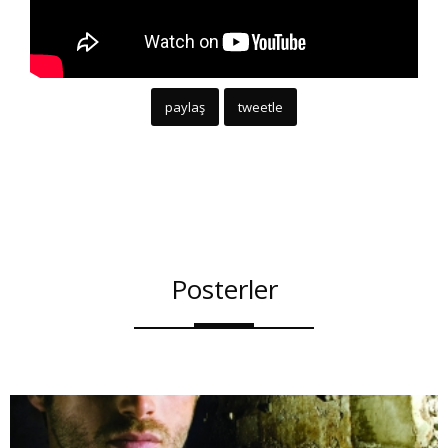
paylaş
tweetle
Posterler