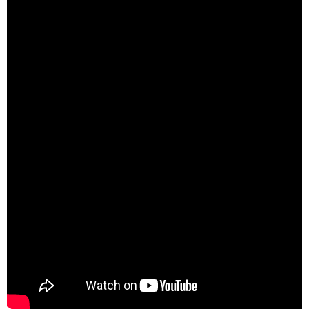
Doğanın Kanunu | Her Çarşamba 20.00'de STAR'da!
Luma Kısa Film Festivali
Yeditepe Üniversitesi Sinema Kulübü ve Ay
yapım ortaklığıyla...
Luma Kısa Film Festivali