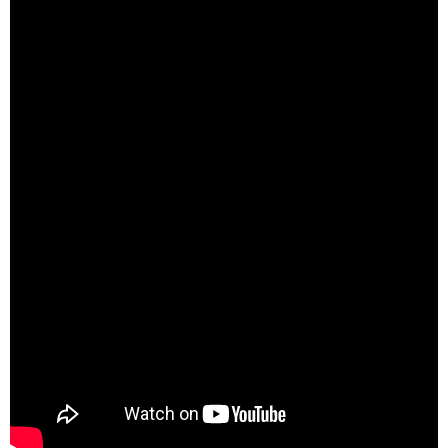
Doğanın Kanunu | Her Çarşamba 20.00'de STAR'da!
Luma Kısa Film Festivali
Yeditepe Üniversitesi Sinema Kulübü ve Ay
yapım ortaklığıyla...
Luma Kısa Film Festivali