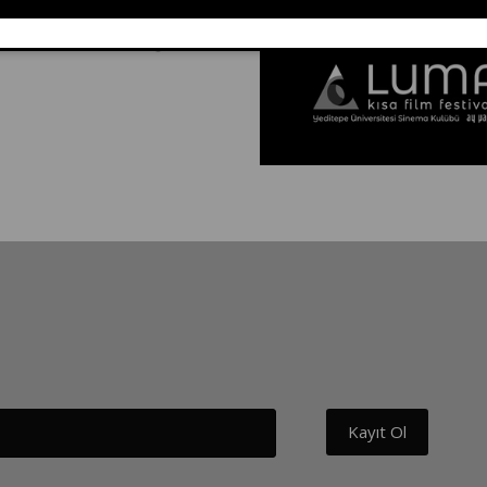
y yapım ortaklığıyla...
Kayıt Ol