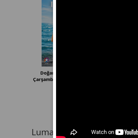
Doğanın Kanunu | Her
Sevdiğim Se
Çarşamba 20.00'de STAR'da!
Perşembe 20.0
Luma Kısa Film Festivali