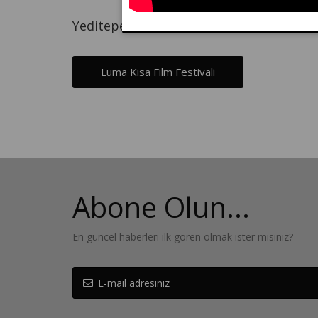
Yeditepe Üniversitesi Sinema Kulübü ve A
Luma Kısa Film Festivali
Abone Olun...
En güncel haberleri ilk gören olmak ister misiniz?