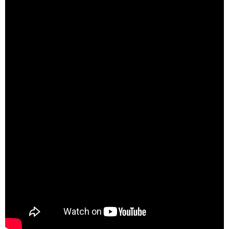
Doğanın Kanunu | Her Çarşamba 20.00'de STAR'da!
Luma Kısa Film Festivali
Yeditepe Üniversitesi Sinema Kulübü ve Ay
yapım ortaklığıyla...
Luma Kısa Film Festivali